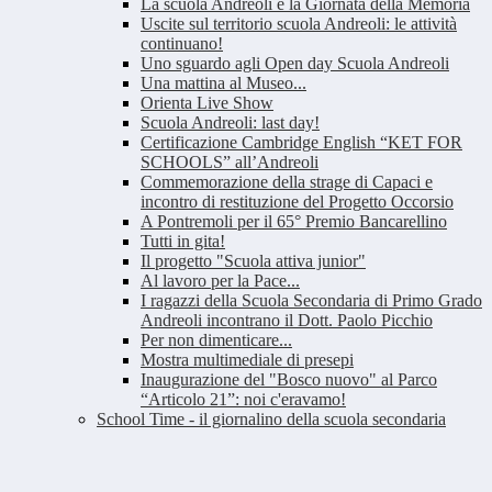
La scuola Andreoli e la Giornata della Memoria
Uscite sul territorio scuola Andreoli: le attività
continuano!
Uno sguardo agli Open day Scuola Andreoli
Una mattina al Museo...
Orienta Live Show
Scuola Andreoli: last day!
Certificazione Cambridge English “KET FOR
SCHOOLS” all’Andreoli
Commemorazione della strage di Capaci e
incontro di restituzione del Progetto Occorsio
A Pontremoli per il 65° Premio Bancarellino
Tutti in gita!
Il progetto "Scuola attiva junior"
Al lavoro per la Pace...
I ragazzi della Scuola Secondaria di Primo Grado
Andreoli incontrano il Dott. Paolo Picchio
Per non dimenticare...
Mostra multimediale di presepi
Inaugurazione del "Bosco nuovo" al Parco
“Articolo 21”: noi c'eravamo!
School Time - il giornalino della scuola secondaria