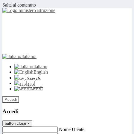
Salta al contenuto
Italiano
Italiano
English
عربى
اردو
ਪੰਜਾਬੀ
Accedi
Accedi
button close
×
Nome Utente