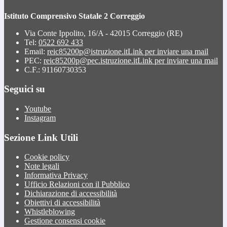
Istituto Comprensivo Statale 2 Correggio
Via Conte Ippolito, 16/A - 42015 Correggio (RE)
Tel:
0522 692 433
Email:
reic85200p@istruzione.it
Link per inviare una mail
PEC:
reic85200p@pec.istruzione.it
Link per inviare una mail
C.F.: 91160730353
Seguici su
Youtube
Instagram
Sezione Link Utili
Cookie policy
Note legali
Informativa Privacy
Ufficio Relazioni con il Pubblico
Dichiarazione di accessibilità
Obiettivi di accessibilità
Whistleblowing
Gestione consensi cookie