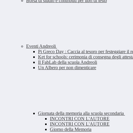
Borsa di studio e contributi per libri di testo
Eventi Andreoli
Pi Greco Day : Caccia al tesoro per festeggiare il 
Ket for schools: cerimonia di consegna degli attesta
Il FabLab della scuola Andreoli
Un Albero per non dimenticare
Giornata della memoria alla scuola secondaria
INCONTRI CON L'AUTORE
INCONTRI CON L'AUTORE
Giorno della Memoria