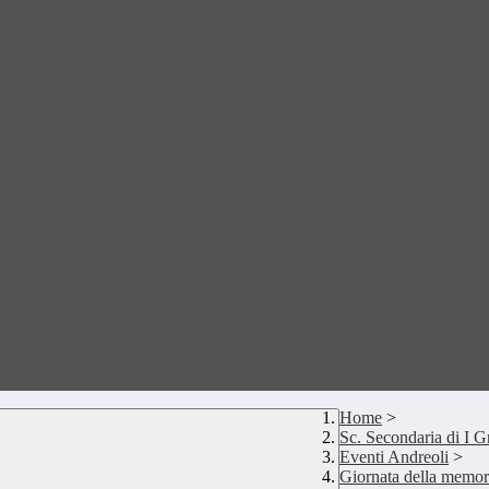
Home
>
Sc. Secondaria di I 
Eventi Andreoli
>
Giornata della memori