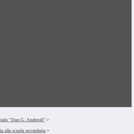
Grado "Don G. Andreoli"
>
a alla scuola secondaria
>