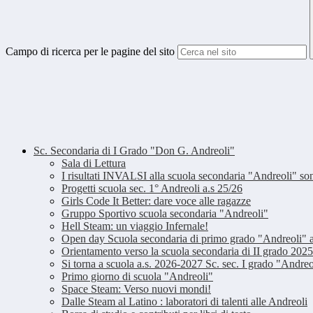
Campo di ricerca per le pagine del sito
Sc. Secondaria di I Grado "Don G. Andreoli"
Sala di Lettura
I risultati INVALSI alla scuola secondaria "Andreoli" so
Progetti scuola sec. 1° Andreoli a.s 25/26
Girls Code It Better: dare voce alle ragazze
Gruppo Sportivo scuola secondaria "Andreoli"
Hell Steam: un viaggio Infernale!
Open day Scuola secondaria di primo grado "Andreoli" 
Orientamento verso la scuola secondaria di II grado 202
Si torna a scuola a.s. 2026-2027 Sc. sec. I grado "Andreo
Primo giorno di scuola "Andreoli"
Space Steam: Verso nuovi mondi!
Dalle Steam al Latino : laboratori di talenti alle Andreoli