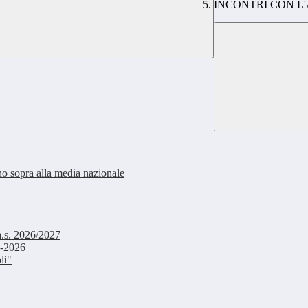
INCONTRI CON L
no sopra alla media nazionale
a.s. 2026/2027
5-2026
li"