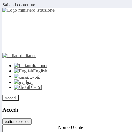
Salta al contenuto
Italiano
Italiano
English
عربى
اردو
ਪੰਜਾਬੀ
Accedi
Accedi
button close
×
Nome Utente