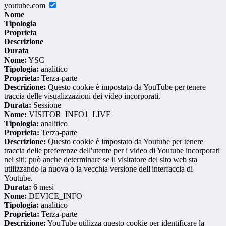
youtube.com
Nome
Tipologia
Proprieta
Descrizione
Durata
Nome:
YSC
Tipologia:
analitico
Proprieta:
Terza-parte
Descrizione:
Questo cookie è impostato da YouTube per tenere
traccia delle visualizzazioni dei video incorporati.
Durata:
Sessione
Nome:
VISITOR_INFO1_LIVE
Tipologia:
analitico
Proprieta:
Terza-parte
Descrizione:
Questo cookie è impostato da Youtube per tenere
traccia delle preferenze dell'utente per i video di Youtube incorporati
nei siti; può anche determinare se il visitatore del sito web sta
utilizzando la nuova o la vecchia versione dell'interfaccia di
Youtube.
Durata:
6 mesi
Nome:
DEVICE_INFO
Tipologia:
analitico
Proprieta:
Terza-parte
Descrizione:
YouTube utilizza questo cookie per identificare la