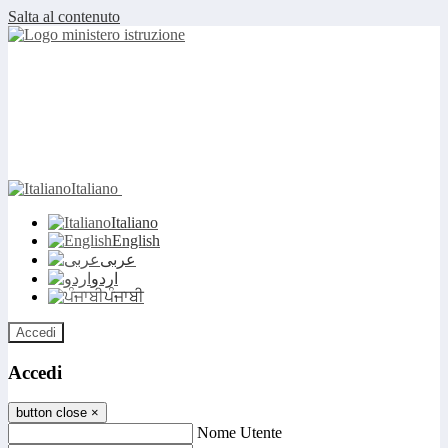
Salta al contenuto
Italiano
Italiano
English
عربى
اردو
ਪੰਜਾਬੀ
Accedi
Accedi
button close
×
Nome Utente