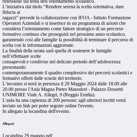
riflessione sul tema dell’orientamento scolastico.
L’iniziativa dal titolo “Rendere serena la scelta orientativa, dare
fiducia ai
ragazzi” prevede la collaborazione con IFOA - Istituto Formazione
Operatori Aziendali e si inserisce in un programma di azioni che
considera l’orientamento come fattore strategico di un percorso
formativo continuo che proseguirà nel prossimo anno scolastico,
garantendo così alle famiglie la possibilità di terminare il percorso di
scelta con le informazioni aggiornate.
La finalità della serata sarà quella di sostenere le famiglie
nell’effettuare scelte
consapevoli e condivise nel delicato periodo dell’adolescenza
presentando
contemporaneamente il quadro complessivo dei percorsi scolastici e
formativi offerti dalle scuole del territorio.
L’incontro si terrà in presenza il 29 Maggio 2024 dalle 18.00 alle
20.00 presso l'Aula Magna Pietro Manodori - Palazzo Dossetti
UNIMORE Viale A. Allegri, 9 (Reggio Emilia).
L'aula ha una capienza di 200 persone; agli ulteriori iscritti verrà
inviato un link per poter seguire online l'evento.
In allegato la locandina dell'evento.
Allegati
Locandina 29 maggio.pdf