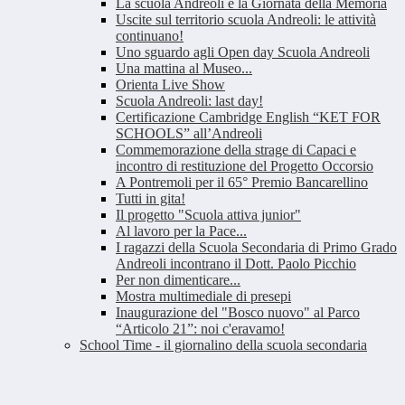
La scuola Andreoli e la Giornata della Memoria
Uscite sul territorio scuola Andreoli: le attività
continuano!
Uno sguardo agli Open day Scuola Andreoli
Una mattina al Museo...
Orienta Live Show
Scuola Andreoli: last day!
Certificazione Cambridge English “KET FOR
SCHOOLS” all’Andreoli
Commemorazione della strage di Capaci e
incontro di restituzione del Progetto Occorsio
A Pontremoli per il 65° Premio Bancarellino
Tutti in gita!
Il progetto "Scuola attiva junior"
Al lavoro per la Pace...
I ragazzi della Scuola Secondaria di Primo Grado
Andreoli incontrano il Dott. Paolo Picchio
Per non dimenticare...
Mostra multimediale di presepi
Inaugurazione del "Bosco nuovo" al Parco
“Articolo 21”: noi c'eravamo!
School Time - il giornalino della scuola secondaria